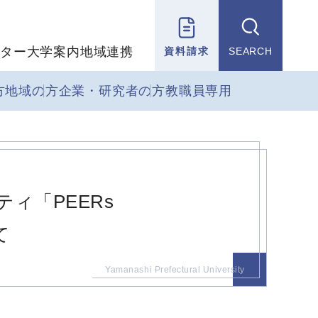
ター
大学案内
地域連携
資料請求
SEARCH
方
地域の方
企業・研究者の方
教職員専用
ィ「PEERs
て