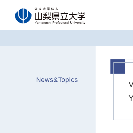
グ
本
フ
ロ
文
ッ
ー
へ
タ
バ
ー
ル
へ
ナ
ビ
ゲ
ー
News&Topics
シ
ョ
ン
へ