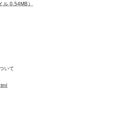
 0.54MB）
ついて
tml