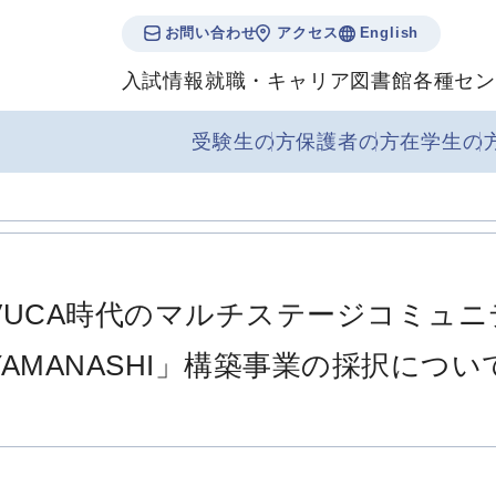
お問い合わせ
アクセス
English
入試情報
就職・キャリア
図書館
各種セン
受験生の方
保護者の方
在学生の
VUCA時代のマルチステージコミュニテ
YAMANASHI」構築事業の採択につい