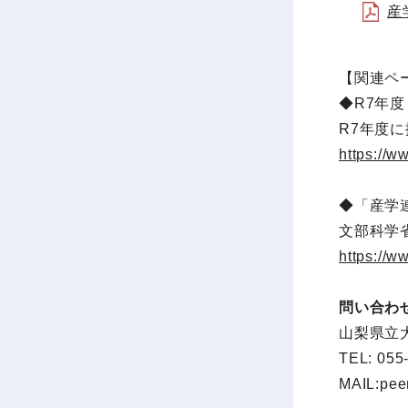
産
【関連ペ
◆R7年
R7年度
https://w
◆「産学
文部科学
https://
問い合わ
山梨県立
TEL: 055
MAIL:pee