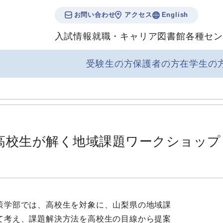
お問い合わせ
アクセス
English
入試情報
就職・キャリア
図書館
各種セン
受験生の方
保護者の方
在学生の
高校生が解く地域課題ワークショップ
学部では、高校生を対象に、山梨県の地域課
て考え、課題解決方法を高校生の目線から提案