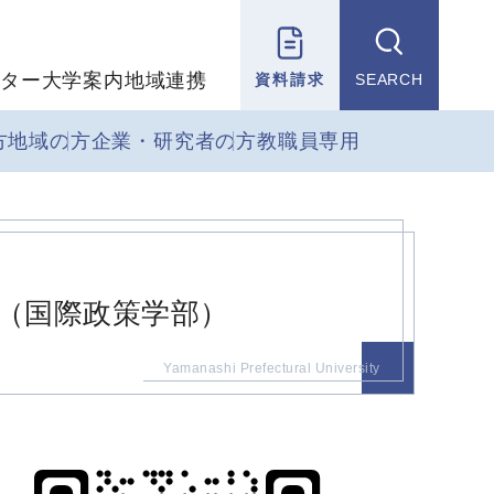
ター
大学案内
地域連携
資料請求
SEARCH
方
地域の方
企業・研究者の方
教職員専用
（国際政策学部）