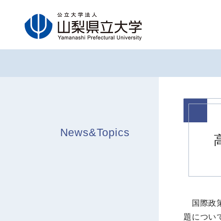
グ
本
フ
ロ
文
ッ
ー
へ
タ
バ
ー
ル
へ
ナ
ビ
ゲ
ー
News&Topics
シ
ョ
ン
へ
国際政策
題につい