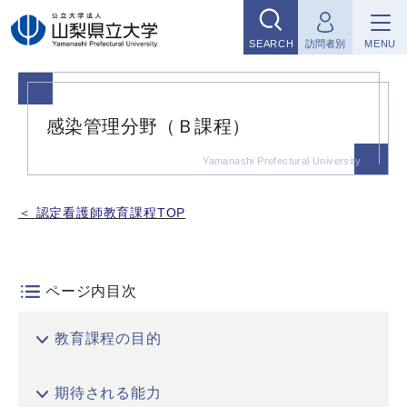
グ
本
フ
ロ
文
ッ
SEARCH
訪問者別
MENU
ー
へ
タ
バ
ー
ル
へ
感染管理分野（Ｂ課程）
ナ
ビ
ゲ
＜ 認定看護師教育課程TOP
ー
シ
ョ
ページ内目次
ン
へ
教育課程の目的
期待される能力