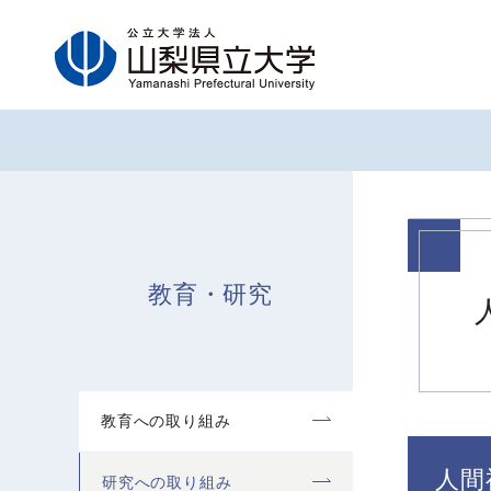
グ
本
フ
ロ
文
ッ
ー
へ
タ
バ
ー
ル
へ
ナ
ビ
ゲ
ー
教育・研究
シ
ョ
ン
へ
教育への取り組み
人間
研究への取り組み