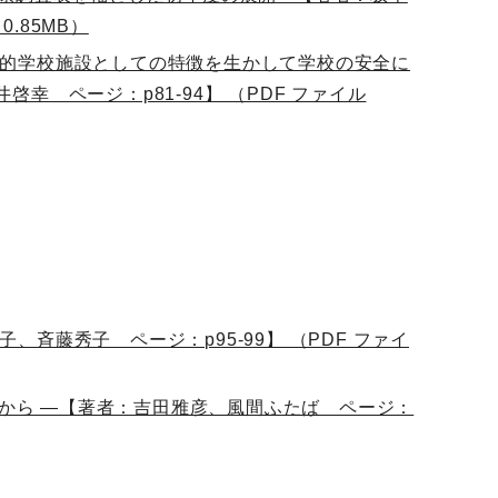
.85MB）
的学校施設としての特徴を生かして学校の安全に
 ページ：p81-94】 （PDF ファイル
斉藤秀子 ページ：p95-99】 （PDF ファイ
果から ―【著者：吉田雅彦、風間ふたば ページ：