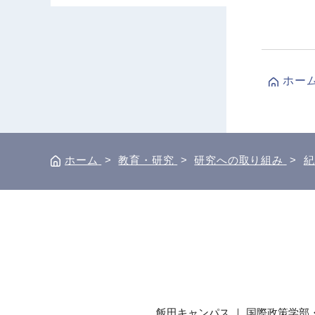
ホー
ホーム
>
教育・研究
>
研究への取り組み
>
紀
飯田キャンパス ｜ 国際政策学部