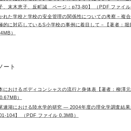
子、末木恵子、反町誠 ページ：p73-80】 （PDF ファイル 0
かれた学校と学校の安全管理の関係性についての考察－複合
極的に対応しているS小学校の事例に着目して－【著者：堀井啓幸
64MB）
ノート
本におけるボディコンシャスの流行と身体表【著者：柳澤元子、
0.67MB）
尾連湖における陸水学的研究 ― 2004年度の理化学調査結
01-104】 （PDF ファイル 0.3MB）