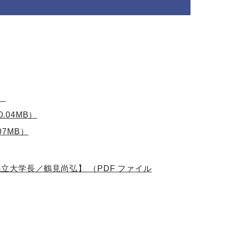
）
.04MB）
07MB）
県立大学長／鶴見尚弘】 （PDF ファイル