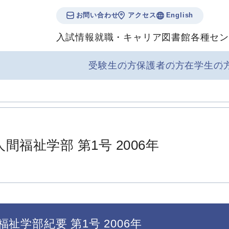
お問い合わせ
アクセス
English
入試情報
就職・キャリア
図書館
各種セン
受験生の方
保護者の方
在学生の
人間福祉学部 第1号 2006年
福祉学部紀要 第1号 2006年