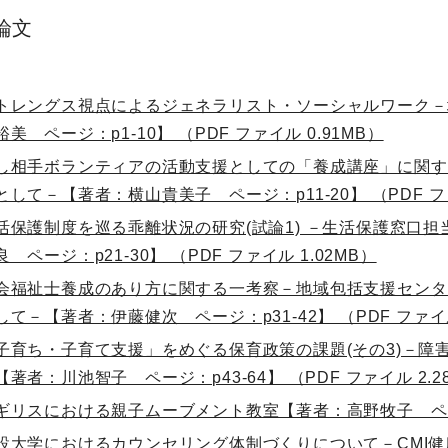
論文
トレングス視点によるジェネラリスト・ソーシャルワーク－
裕美 ページ：p1-10】 （PDF ファイル 0.91MB）
し相手ボランティアの活動支援としての「養成講座」に関す
として－【著者：横山貴美子 ページ：p11-20】 （PDF ファ
活保護制度を巡る乖離状況の研究(試論1) －生活保護窓口
良 ページ：p21-30】 （PDF ファイル 1.02MB）
会福祉士養成のあり方に関する一考察－地域包括支援センタ
して－【著者：伊藤健次 ページ：p31-42】 （PDF ファイル
子育ち・子育て支援」をめぐる保育政策の課題(その3)－
【著者：川池智子 ページ：p43-64】 （PDF ファイル 2.2
ギリスにおける親子ムーブメント教室【著者：高野牧子 ページ：p
設大学におけるカウンセリング体制づくりについて－CMI