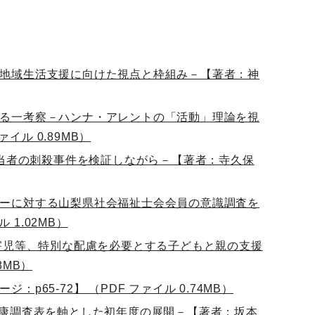
地域生活支援に向けた視点と枠組み－【著者：神
る一考察－ハンナ・アレントの「活動」理論を視
イル 0.89MB）
担当者の刺殺事件を検証しながら－【著者：寺久保
ーに対する山梨県社会福祉士会会員の意識調査を
 1.02MB）
障害児等、特別な配慮を必要とする子どもと親の支援
8MB）
65-72】 （PDF ファイル 0.74MB）
健康調査表を軸とした初年度の展開－【著者：坂本