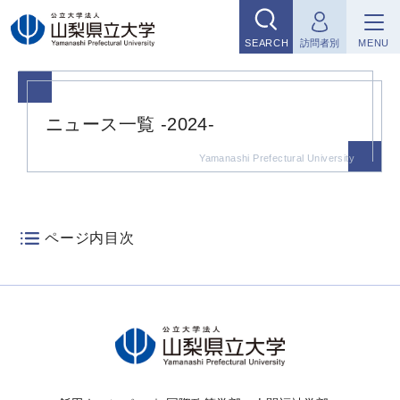
グ
本
フ
ロ
文
ッ
SEARCH
訪問者別
MENU
ー
へ
タ
バ
ー
ル
へ
ニュース一覧 -2024-
ナ
ビ
ゲ
ー
シ
ページ内目次
ョ
ン
へ